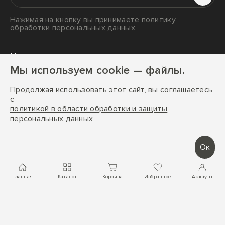
Сервис
Гигрометры
Нажимая на кнопку вы принимаете политику
Оплата
обработки персональных данных
Обогреватели
Доставка
Вентиляторы
Мы в социальных сетях и мессенджерах
Мы используем cookie — файлы.
Аксессуары
Ароматы для дома
Продолжая использовать этот сайт, вы соглашаетесь
с
политикой в области обработки и защиты
персональных данных
StadlerForm © 2026 г. Все права защищены
Разработка сайта:
FACE FAMILY
Ок
Главная
Каталог
Корзина
Избранное
Аккаунт