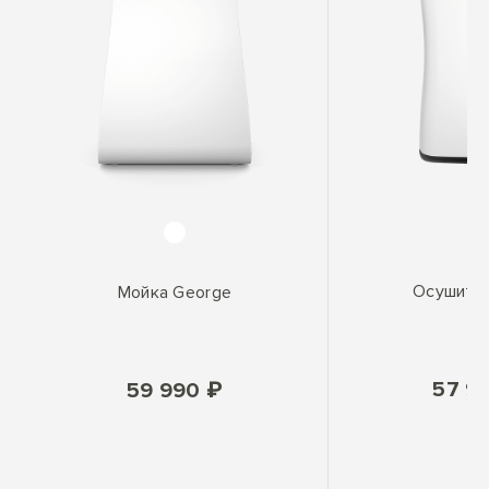
Осушите
Мойка George
57 9
59 990 ₽