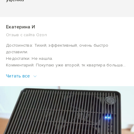
Екатерина И
Отзыв с сайта Ozon
Достоинства: Тихий, эффективный, очень быстро
доставили.
Недостатки: Не нашла.
Комментарий: Покупаю уже второй, тк квартира большая.
В свое время врач посоветовал эту модель, так как она с
Читать все
промывным основным фильтром и хорошо помогает при
аллергии. Пластик не вонючий, сделано добротно. Есть
ночной режим, спать не мешает. Весь функционал
настраивается, надо включила, нет выключила. После
первого промывания фильтра я ахринела от черноты
воды и поняла, что этот очиститель реально работу свою
выполняет по полной. Мою проблему решает, могу
советовать.