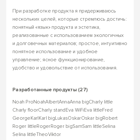
При разработке продукта я придерживаюсь
нескольких целей, которые стремлюсь достичь:
понятный «язык» продукта и эстетика,
реализованные с использованием экологичных
и долговечных материалов; простое, интуитивно
понятное использование и удобное
управление; ясное функционирование,
удобство и удовольствие от использования.
Разработанные продукты (27)
Noah Pro
Noah
Albert
Anna
Anna big
Charly little
Charly floor
Charly stand
Eva WiFi
Eva little
Fred
George
Karl
Karl big
Lukas
Oskar
Oskar big
Robert
Roger little
Roger
Roger big
Sam
Sam little
Selina
Selina little
Theo
Viktor