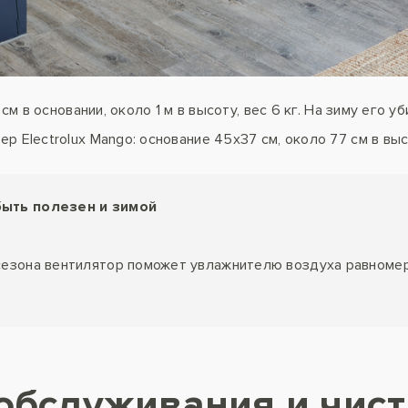
 см в основании, около 1 м в высоту, вес 6 кг. На зиму его
 Electrolux Mango: основание 45х37 см, около 77 см в высо
быть полезен и зимой
сезона вентилятор поможет увлажнителю воздуха равноме
обслуживания и чист