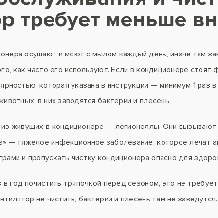
ор требует меньше в
нера осушают и моют с мылом каждый день, иначе там зав
го, как часто его используют. Если в кондиционере стоят 
лярностью, которая указана в инструкции — минимум 1 раз 
ивотных, в них заводятся бактерии и плесень.
 из живущих в кондиционере — легионеллы. Они вызывают
а» — тяжелое инфекционное заболевание, которое лечат а
рами и пропускать чистку кондиционера опасно для здоро
з в год почистить тряпочкой перед сезоном, это не требуе
нтилятор не чистить, бактерии и плесень там не заведутся.