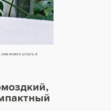
 ним можно уснуть в
омоздкий,
омпактный