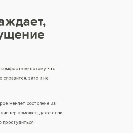
аждает,
щущение
я комфортнее потому, что
 справится, зато и не
рое меняет состояние из
иционер поможет, даже если
ко простудиться.