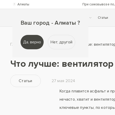
Алматы
При самовывозе по
Каталог
О нас
Помощь
Статьи
Ваш город - Алматы ?
Да, верно
Нет, другой
Главная
Здоровье в дом
Что лучше: вентилято
Что лучше: вентилято
Статьи
27 мая 2024
Когда плавится асфальт и п
нечасто, хватит и вентилято
ключевые пункты, по котор