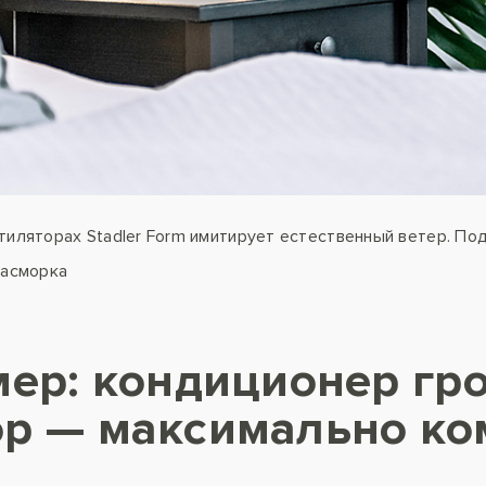
тиляторах Stadler Form имитирует естественный ветер. Под
насморка
мер: кондиционер гр
ор — максимально к