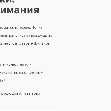
нимания
одится плесень. Точная
фильтры очистки воздуха, их
в 2 месяца. Старые фильтры
 легионеллез или
нтибиотиками. Поэтому
вья.
т расходов или вызова