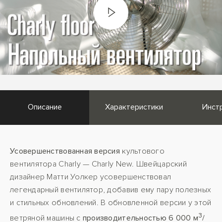
Описание
Характеристики
Инст
Усовершенствованная версия
культового
вентилятора Charly — Charly New. Швейцарский
дизайнер Матти Уолкер усовершенствовал
легендарный вентилятор, добавив ему пару полезных
и стильных обновлений. В обновленной версии у этой
3
ветряной машины с
производительностью 6 000 м
/