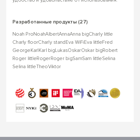
удобство и удовольствие от использования.
Разработанные продукты (27)
Noah Pro
Noah
Albert
Anna
Anna big
Charly little
Charly floor
Charly stand
Eva WiFi
Eva little
Fred
George
Karl
Karl big
Lukas
Oskar
Oskar big
Robert
Roger little
Roger
Roger big
Sam
Sam little
Selina
Selina little
Theo
Viktor