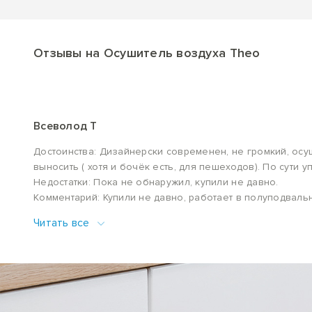
Отзывы на Осушитель воздуха Theo
Всеволод Т
Достоинства: Дизайнерски современен, не громкий, осуш
выносить ( хотя и бочёк есть, для пешеходов). По сути 
Недостатки: Пока не обнаружил, купили не давно.
Комментарий: Купили не давно, работает в полуподваль
есть съёмный фильтр и его можно мыть. Посмотрим скол
Читать все
небольшим месяца, ремонтировали, но в итоге вернули