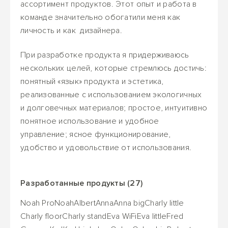
ассортимент продуктов. Этот опыт и работа в
команде значительно обогатили меня как
личность и как дизайнера.
При разработке продукта я придерживаюсь
нескольких целей, которые стремлюсь достичь:
понятный «язык» продукта и эстетика,
реализованные с использованием экологичных
и долговечных материалов; простое, интуитивно
понятное использование и удобное
управление; ясное функционирование,
удобство и удовольствие от использования.
Разработанные продукты (27)
Noah Pro
Noah
Albert
Anna
Anna big
Charly little
Charly floor
Charly stand
Eva WiFi
Eva little
Fred