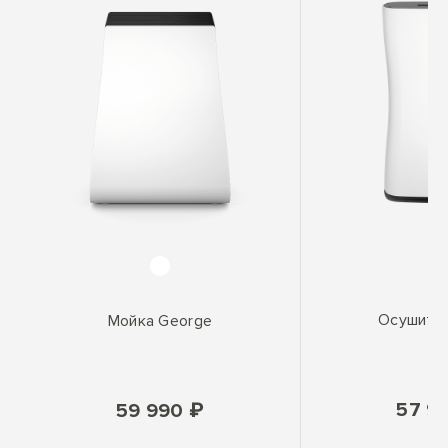
Осушите
Мойка George
57 9
59 990 ₽