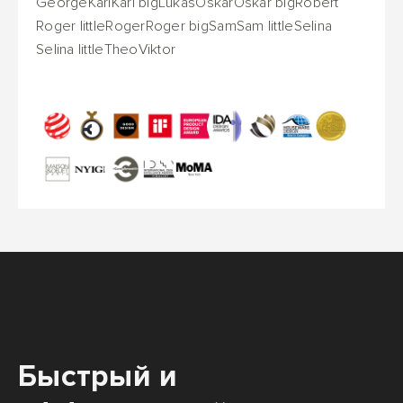
George
Karl
Karl big
Lukas
Oskar
Oskar big
Robert
Roger little
Roger
Roger big
Sam
Sam little
Selina
Selina little
Theo
Viktor
Быстрый и