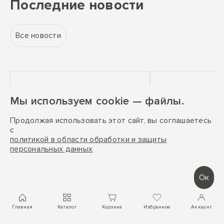
Последние новости
Все новости
Здоровый сон
Увлажняющее
Мы используем cookie — файлы.
повышает качество
для кожи №1
жизни
воздух
Продолжая использовать этот сайт, вы соглашаетесь
с
политикой в области обработки и защиты
27 мая 2024
Статьи
Статьи
персональных данных
Ок
Главная
Каталог
Корзина
Избранное
Аккаунт