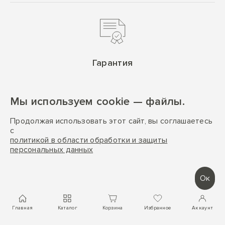
Гарантия
Официальная гарантия
от 24 месяцев и возможность
Мы используем cookie — файлы.
оформления расширенной гарантии
Продолжая использовать этот сайт, вы соглашаетесь
с
политикой в области обработки и защиты
персональных данных
Ок
Программа лояльности
Главная
Каталог
Корзина
Избранное
Аккаунт
Прогрессивная скидка и участие