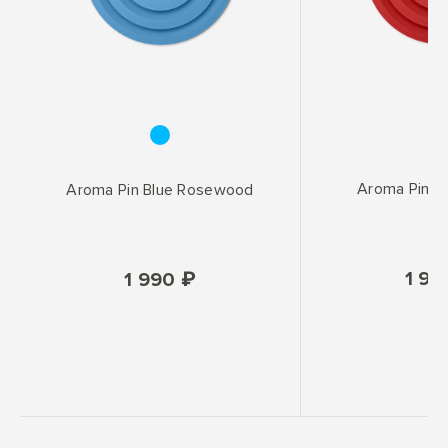
Aroma Pin R
Aroma Pin Blue Rosewood
1 99
1 990 ₽