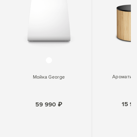
Ароматиза
Мойка George
15 9
59 990 ₽