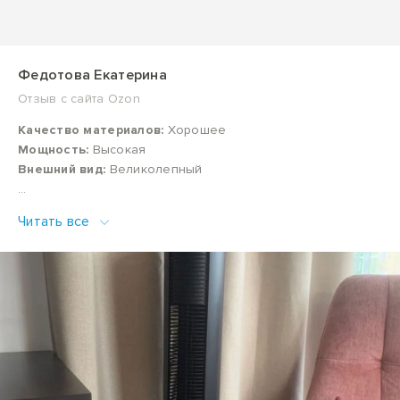
Федотова Екатерина
Отзыв с сайта Ozon
Качество материалов:
Хорошее
Мощность:
Высокая
Внешний вид:
Великолепный
Отличный вентилятор. Стильный, легкий, очень прост в
Читать все
эксплуатации. Для меня важно, что не слишком шумный.
Кот его не боится :) На видео показаны скорости и
уровень шума. Есть небольшой, эргономичный пульт. К
покупке рекомендую!