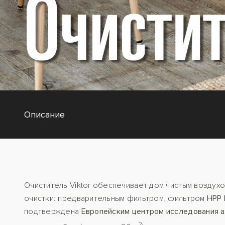
Описание
Очиститель Viktor обеспечивает дом чистым воздухо
очистки: предварительным фильтром, фильтром
HPP 
подтверждена
Европейским центром исследования 
2