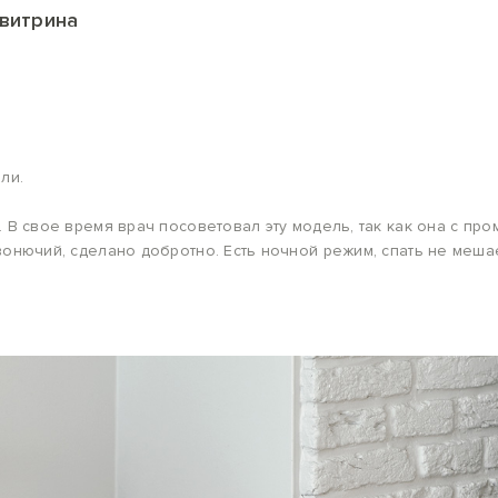
 витрина
ли.
. В свое время врач посоветовал эту модель, так как она с п
вонючий, сделано добротно. Есть ночной режим, спать не меша
рвого промывания фильтра я ахринела от черноты воды и понял
му решает, могу советовать.