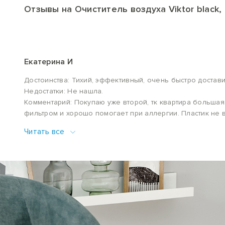
Отзывы на Очиститель воздуха Viktor black,
Екатерина И
Достоинства: Тихий, эффективный, очень быстро достави
Недостатки: Не нашла.
Комментарий: Покупаю уже второй, тк квартира большая
фильтром и хорошо помогает при аллергии. Пластик не 
настраивается, надо включила, нет выключила. После пе
Читать все
реально работу свою выполняет по полной. Мою пробле