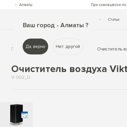
Алматы
При самовывозе по
Каталог
О нас
Помощь
Статьи
Ваш город - Алматы ?
Да, верно
Нет, другой
Главная
Каталог
Распродажа
Очиститель во
Очиститель воздуха Vikt
V-002_D