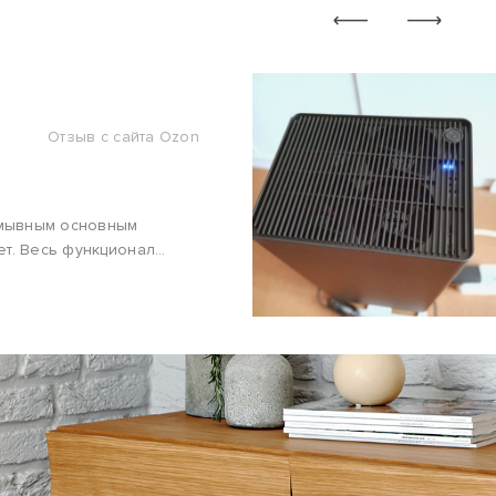
Отзыв с сайта Ozon
ромывным основным
ет. Весь функционал
а, что этот очиститель