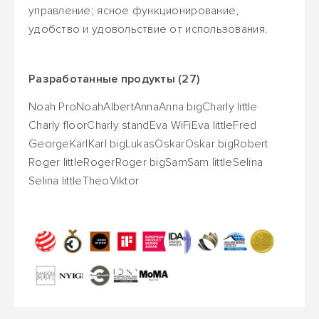
управление; ясное функционирование,
удобство и удовольствие от использования.
Разработанные продукты (27)
Noah Pro
Noah
Albert
Anna
Anna big
Charly little
Charly floor
Charly stand
Eva WiFi
Eva little
Fred
George
Karl
Karl big
Lukas
Oskar
Oskar big
Robert
Roger little
Roger
Roger big
Sam
Sam little
Selina
Selina little
Theo
Viktor