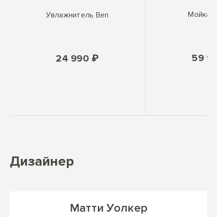
Мойка 
Увлажнитель Ben
59 9
24 990 ₽
Дизайнер
Матти Уолкер