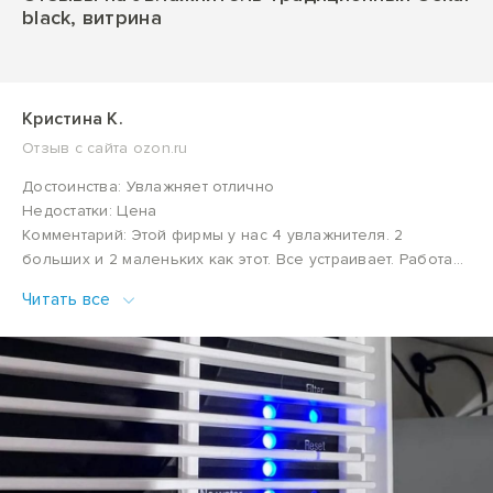
black, витрина
Кристина К.
Отзыв с сайта ozon.ru
Достоинства: Увлажняет отлично
Недостатки: Цена
Комментарий: Этой фирмы у нас 4 увлажнителя. 2
больших и 2 маленьких как этот. Все устраивает. Работает
тихо. Фильтры периодически нужно менять. Но зато с
Читать все
такими увлажнителями нет белого налета на предметах
как с ультразвуковыми.