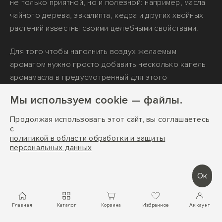
не только приятной, но и полезной: например, масла
чайного дерева, эвкалипта, кедра и других хвойных
растений известны своими целебными свойствами.
Для того чтобы наполнить воздух желаемым
ароматом нужно просто добавить несколько капель
аромамасла в предусмотренный для этого
специальный диспенсер.
Мы используем cookie — файлы.
Продолжая использовать этот сайт, вы соглашаетесь
с
политикой в области обработки и защиты
персональных данных
Ок
Главная
Каталог
Корзина
Избранное
Аккаунт