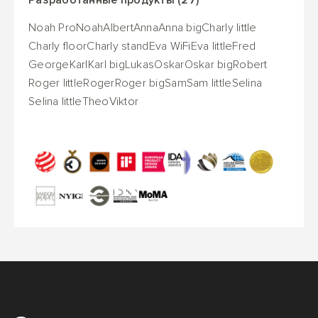
Noah Pro
Noah
Albert
Anna
Anna big
Charly little
Charly floor
Charly stand
Eva WiFi
Eva little
Fred
George
Karl
Karl big
Lukas
Oskar
Oskar big
Robert
Roger little
Roger
Roger big
Sam
Sam little
Selina
Selina little
Theo
Viktor