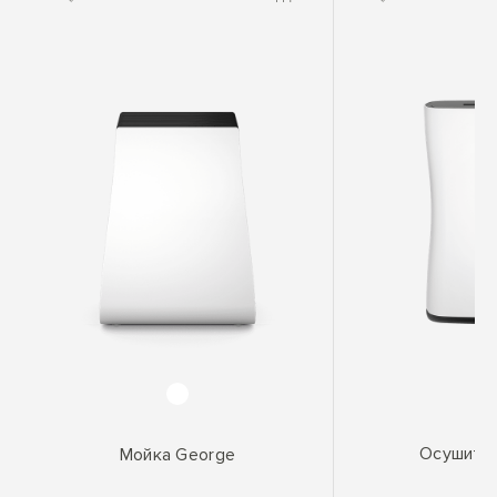
Осушите
Мойка George