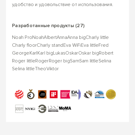
удобство и удовольствие от использования.
Разработанные продукты (27)
Noah Pro
Noah
Albert
Anna
Anna big
Charly little
Charly floor
Charly stand
Eva WiFi
Eva little
Fred
George
Karl
Karl big
Lukas
Oskar
Oskar big
Robert
Roger little
Roger
Roger big
Sam
Sam little
Selina
Selina little
Theo
Viktor