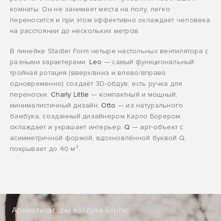
комнаты. Он не занимает места на полу, легко
переносится и при этом эффективно охлаждает человека
на расстоянии до нескольких метров.
В линейке Stadler Form четыре настольных вентилятора с
разными характерами.
Leo
— самый функциональный:
тройная ротация (вверх/вниз и влево/вправо
одновременно) создаёт 3D-обдув, есть ручка для
переноски.
Charly Little
— компактный и мощный,
минималистичный дизайн.
Otto
— из натурального
бамбука, созданный дизайнером Карло Борером:
охлаждает и украшает интерьер.
Q
— арт-объект с
асимметричной формой, вдохновлённой буквой Q,
покрывает до 40 м².
Ароматизаторы воздуха Sophie