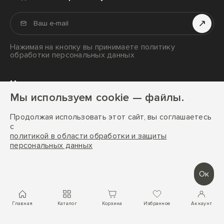
Осушители воздуха
Отзывы
Ароматизаторы воздуха
Сервис
Гигрометры
Нажимая на кнопку вы принимаете политику
Оплата
обработки персональных данных
Обогреватели
Доставка
Вентиляторы
Мы в социальных сетях и мессенджерах
Аксессуары
Мы используем cookie — файлы.
Ароматы для дома
Продолжая использовать этот сайт, вы соглашаетесь
с
политикой в области обработки и защиты
персональных данных
StadlerForm © 2026 г. Все права защищены
Разработка сайта:
FACE FAMILY
Ок
Главная
Каталог
Корзина
Избранное
Аккаунт