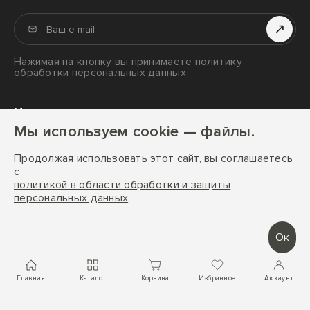
Осушители воздуха
Отзывы
Ароматизаторы воздуха
Сервис
Гигрометры
Нажимая на кнопку вы принимаете политику
Оплата
обработки персональных данных
Обогреватели
Доставка
Вентиляторы
Мы в социальных сетях и мессенджерах
Аксессуары
Мы используем cookie — файлы.
Ароматы для дома
Продолжая использовать этот сайт, вы соглашаетесь
с
политикой в области обработки и защиты
персональных данных
StadlerForm © 2026 г. Все права защищены
Разработка сайта:
FACE FAMILY
Ок
Главная
Каталог
Корзина
Избранное
Аккаунт