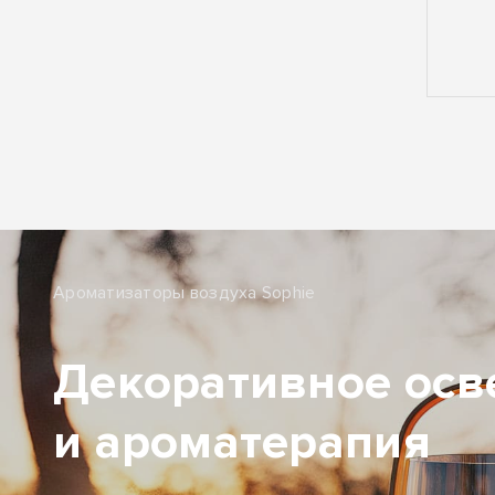
Ароматизаторы воздуха Sophie
Декоративное ос
и ароматерапия