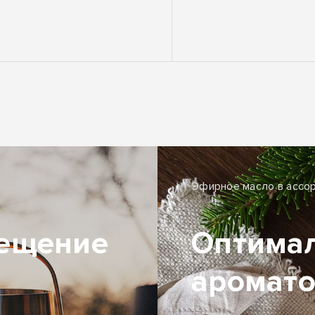
Эфирное масло в ассо
вещение
Оптима
аромато