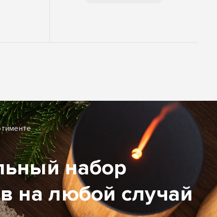
ртименте
льный набор
в на любой случай