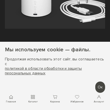
Не содержит BPA и BPS
Мы используем cookie — файлы.
Продолжая использовать этот сайт, вы соглашаетесь
Ароматизатор Lucy не содержит BPA (бисфенол А) и
с
BPS (бисфенол S). Эти вещества встречаются в
политикой в области обработки и защиты
персональных данных
некоторых видах пластика и считаются потенциально
опасными для здоровья. Отказ от их использования
помогает нам обеспечить безопасность и
Ок
спокойствие наших клиентов.
Главная
Каталог
Корзина
Избранное
Аккаунт