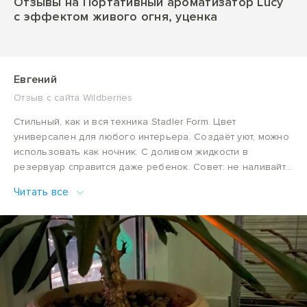
Отзывы на Портативный ароматизатор Lucy
c эффектом живого огня, уценка
Евгений
Отзыв с сайта Wildberries
Стильный, как и вся техника Stadler Form. Цвет
универсален для любого интерьера. Создаёт уют, можно
использовать как ночник. С доливом жидкости в
резервуар справится даже ребенок. Совет: не наливайте
много воды, лучше половину, так интенсивнее пламя В
Читать все
целом – офигенная штука!