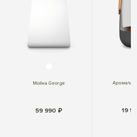
Аромаламп
Мойка George
19 9
59 990 ₽