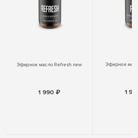
Эфирное масл
Эфирное масло Refresh new
1 99
1 990 ₽