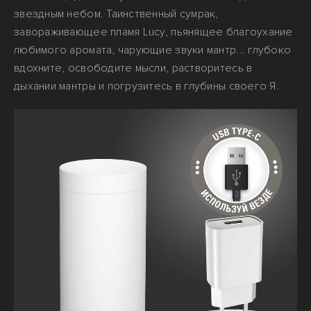
звездным небом. Таинственный сумрак,
завораживающее пламя Lucy, пьянящее благоухание
любимого аромата, чарующие звуки мантр... глубоко
вдохните, освободите мысли, растворитесь в
дыхании мантры и погрузитесь в глубины своего Я.