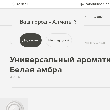
Алматы
При самовывозе по
Каталог
О нас
Помощь
Статьи
Ваш город - Алматы ?
Да, верно
Нет, другой
Главная
Каталог
Ароматы для дома и офиса
Универсальный ароматиз
Белая амбра
A-134