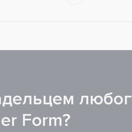
адельцем любо
ler Form?