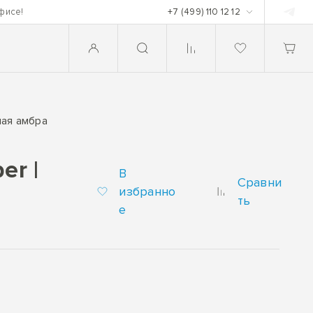
фисе!
+7 (499) 110 12 12
лая амбра
er |
В
Сравни
избранно
ть
е